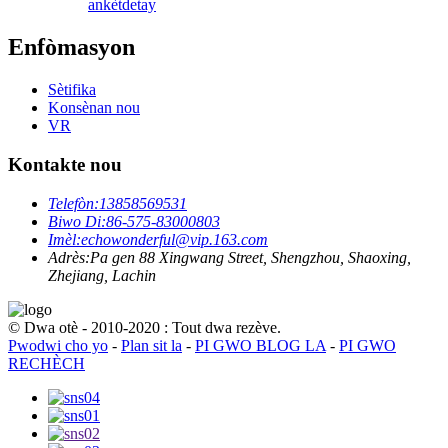
ankèt
detay
Enfòmasyon
Sètifika
Konsènan nou
VR
Kontakte nou
Telefòn:
13858569531
Biwo Di:
86-575-83000803
Imèl:
echowonderful@vip.163.com
Adrès:
Pa gen 88 Xingwang Street, Shengzhou, Shaoxing,
Zhejiang, Lachin
© Dwa otè - 2010-2020 : Tout dwa rezève.
Pwodwi cho yo
-
Plan sit la
-
PI GWO BLOG LA
-
PI GWO
RECHÈCH