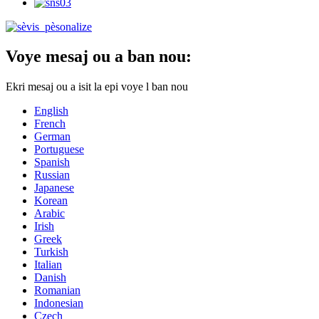
Voye mesaj ou a ban nou:
Ekri mesaj ou a isit la epi voye l ban nou
English
French
German
Portuguese
Spanish
Russian
Japanese
Korean
Arabic
Irish
Greek
Turkish
Italian
Danish
Romanian
Indonesian
Czech