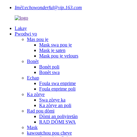
Imèl:
echowonderful@vip.163.com
Lakay
Pwodwi yo
Mas pou je
Mask swa pou je
Mask je saten
Mask pou je velours
Bonèt
Bonèt poli
Bonèt swa
Echap
Foula swa enprime
Foula enprime poli
Ka zòrye
Swa zòrye ka
Ka zòrye an poli
Rad pou dòmi
Dòmi an poliyiretàn
RAD DÒMI SWA
Mask
kawoutchou pou cheve