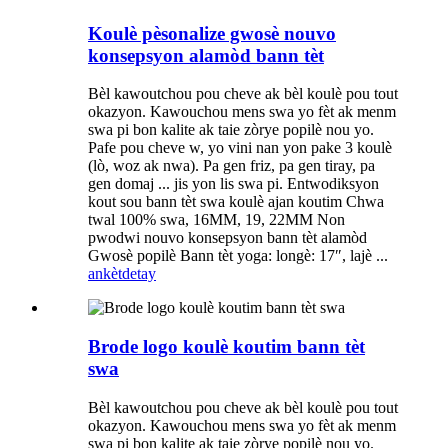
Koulè pèsonalize gwosè nouvo
konsepsyon alamòd bann tèt
Bèl kawoutchou pou cheve ak bèl koulè pou tout
okazyon. Kawouchou mens swa yo fèt ak menm
swa pi bon kalite ak taie zòrye popilè nou yo.
Pafe pou cheve w, yo vini nan yon pake 3 koulè
(lò, woz ak nwa). Pa gen friz, pa gen tiray, pa
gen domaj ... jis yon lis swa pi. Entwodiksyon
kout sou bann tèt swa koulè ajan koutim Chwa
twal 100% swa, 16MM, 19, 22MM Non
pwodwi nouvo konsepsyon bann tèt alamòd
Gwosè popilè Bann tèt yoga: longè: 17″, lajè ...
ankèt
detay
Brode logo koulè koutim bann tèt
swa
Bèl kawoutchou pou cheve ak bèl koulè pou tout
okazyon. Kawouchou mens swa yo fèt ak menm
swa pi bon kalite ak taie zòrye popilè nou yo.