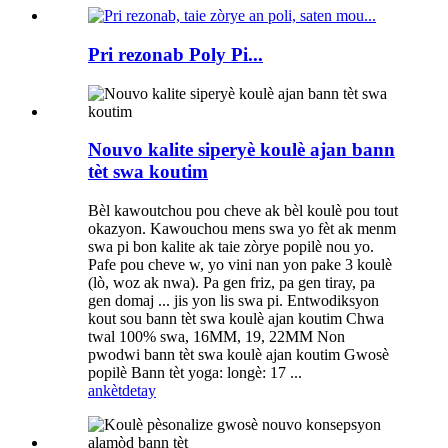
Pri rezonab Poly Pi...
Nouvo kalite siperyè koulè ajan bann
tèt swa koutim
Bèl kawoutchou pou cheve ak bèl koulè pou tout
okazyon. Kawouchou mens swa yo fèt ak menm
swa pi bon kalite ak taie zòrye popilè nou yo.
Pafe pou cheve w, yo vini nan yon pake 3 koulè
(lò, woz ak nwa). Pa gen friz, pa gen tiray, pa
gen domaj ... jis yon lis swa pi. Entwodiksyon
kout sou bann tèt swa koulè ajan koutim Chwa
twal 100% swa, 16MM, 19, 22MM Non
pwodwi bann tèt swa koulè ajan koutim Gwosè
popilè Bann tèt yoga: longè: 17 ...
ankèt
detay