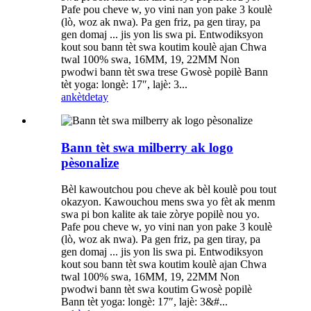
Pafe pou cheve w, yo vini nan yon pake 3 koulè
(lò, woz ak nwa). Pa gen friz, pa gen tiray, pa
gen domaj ... jis yon lis swa pi. Entwodiksyon
kout sou bann tèt swa koutim koulè ajan Chwa
twal 100% swa, 16MM, 19, 22MM Non
pwodwi bann tèt swa trese Gwosè popilè Bann
tèt yoga: longè: 17″, lajè: 3...
ankèt
detay
Bann tèt swa milberry ak logo
pèsonalize
Bèl kawoutchou pou cheve ak bèl koulè pou tout
okazyon. Kawouchou mens swa yo fèt ak menm
swa pi bon kalite ak taie zòrye popilè nou yo.
Pafe pou cheve w, yo vini nan yon pake 3 koulè
(lò, woz ak nwa). Pa gen friz, pa gen tiray, pa
gen domaj ... jis yon lis swa pi. Entwodiksyon
kout sou bann tèt swa koutim koulè ajan Chwa
twal 100% swa, 16MM, 19, 22MM Non
pwodwi bann tèt swa koutim Gwosè popilè
Bann tèt yoga: longè: 17″, lajè: 3&#...