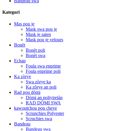
Bandeau swa
Kategori
Mas pou je
Mask swa pou je
Mask je saten
Mask pou je velours
Bonèt
Bonèt poli
Bonèt swa
Echap
Foula swa enprime
Foula enprime poli
Ka zòrye
Swa zòrye ka
Ka zòrye an poli
Rad pou dòmi
Dòmi an poliyiretàn
RAD DÒMI SWA
kawoutchou pou cheve
Scrunchies Polyester
Scruchies swa
Bandeau
Bandeau swa