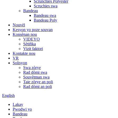
Scrunchies Polyester
Scruchies swa
Bandeau
Bandeau swa
Bandeau Poly
Nouvèl
Kesyon yo poze souvan
Konsènan nou
VIDEYO
Sètifika
Vizit faktori
Kontakte nou
VR
Solisyon
Swa zòrye
Rad dòmi swa
Souvètman swa
Taie zòrye an poli
Rad dòmi an poli
English
Lakay
Pwodwi yo
Bandeau