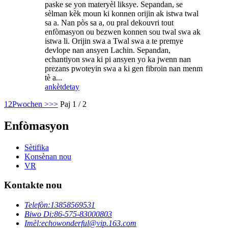
paske se yon materyèl liksye. Sepandan, se
sèlman kèk moun ki konnen orijin ak istwa twal
sa a. Nan pòs sa a, ou pral dekouvri tout
enfòmasyon ou bezwen konnen sou twal swa ak
istwa li. Orijin swa a Twal swa a te premye
devlope nan ansyen Lachin. Sepandan,
echantiyon swa ki pi ansyen yo ka jwenn nan
prezans pwoteyin swa a ki gen fibroin nan menm
tè a...
ankèt
detay
1
2
Pwochen >
>>
Paj 1 / 2
Enfòmasyon
Sètifika
Konsènan nou
VR
Kontakte nou
Telefòn:
13858569531
Biwo Di:
86-575-83000803
Imèl:
echowonderful@vip.163.com