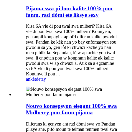
Pijama swa pi bon kalite 100% pou
fanm, rad dòmi ete liksye sexy
Kisa 6A vle di pou twal swa milberi? Kisa 6A
vle di pou twal swa 100% milberi? Kounye a,
gen anpil konpayi k ap ofri diferan kalite pwodui
swa. Pandan ke kèk nan yo bay enfòmasyon sou
pwodui sa yo, gen lòt ki chwazi kache yo nan
men piblik la. Sepandan, lè w ap achte yon twal
swa, li enpòtan pou w konprann kalite ak kalite
pwodui swa w ap chwazi a. Atik sa a egzamine
sa 6A vle di pou yon twal swa 100% milberi.
Kontinye li pou ...
ankèt
detay
Nouvo konsepsyon elegant 100% swa
Mulberry pou fanm pijama
Diferans ki genyen ant rad dòmi swa yo Pandan
plizyè ane, pifò moun te tèlman renmen twal swa