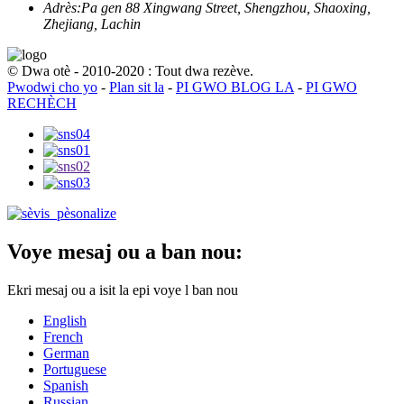
Adrès:
Pa gen 88 Xingwang Street, Shengzhou, Shaoxing,
Zhejiang, Lachin
© Dwa otè - 2010-2020 : Tout dwa rezève.
Pwodwi cho yo
-
Plan sit la
-
PI GWO BLOG LA
-
PI GWO
RECHÈCH
Voye mesaj ou a ban nou:
Ekri mesaj ou a isit la epi voye l ban nou
English
French
German
Portuguese
Spanish
Russian