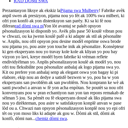
RAD DÒMI SWA
Prezantasyon liksye ak ekskiz la
Pijama swa Mulberry
! Fabrike avèk
anpil swen ak presizyon, pijama nou yo fèt ak 100% swa milberi, ki
ofri yon konfò ak yon distenksyon san parèy. Ki sa ki fè nou
diferan
rad dòmi swa pi
Yon lòt avantaj se pakèt opsyon
pèsonalizasyon ki disponib yo. Avèk plis pase 50 koulè vibran pou
w chwazi, ou ka jwenn koulè pafè a ki adapte ak stil ak pèsonalite
w. Anplis, nou ofri opsyon pou desine modèl enprime oswa brode
sou pijama yo, pou asire yon touche inik ak pèsonalize. Konsèpteur
ki gen eksperyans nou yo travay kole kole ak kliyan yo pou bay
vizyon yo lavi, kreye modèl byen fabrike ki vrèman reflete
endividyèlman yo. Anplis pèsonalizasyon koulè ak modèl yo, nou
ofri tou fleksibilite pou pèsonalize anbalaj ak logo pijama swa yo.
Kit ou prefere yon anbalaj senp ak elegant oswa yon bagay ki pi
elabore, ekip nou an dedye a satisfè bezwen w yo, pou ba w yon
eksperyans san pwoblèm ak san pwoblèm. Nou konprann ke wè ak
santi pwodwi a anvan w fè yon acha enpòtan. Se poutèt sa nou ofri
konvenyans pou w pran echantiyon nan yon tan repons remakab de
sèlman 5 jou. Sa pèmèt ou fè eksperyans dousè ak liks pijama swa
nou yo dirèkteman, pou asire w satisfaksyon konplè anvan w pase
lòd ou a. Chwazi nan opsyon pèsonalizasyon konplè nou yo epi ofri
tèt ou yon moso liks ki adapte ak gou w. Dòmi ak stil, dòmi ak
konfò, dòmi nan...
chemiz dòmi swa
.