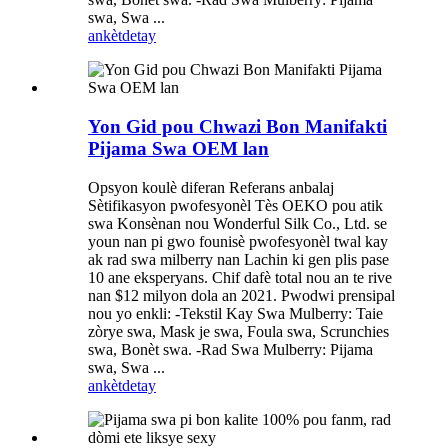
swa, Swa ...
ankèt
detay
Yon Gid pou Chwazi Bon Manifakti
Pijama Swa OEM lan
Opsyon koulè diferan Referans anbalaj
Sètifikasyon pwofesyonèl Tès OEKO pou atik
swa Konsènan nou Wonderful Silk Co., Ltd. se
youn nan pi gwo founisè pwofesyonèl twal kay
ak rad swa milberry nan Lachin ki gen plis pase
10 ane eksperyans. Chif dafè total nou an te rive
nan $12 milyon dola an 2021. Pwodwi prensipal
nou yo enkli: -Tekstil Kay Swa Mulberry: Taie
zòrye swa, Mask je swa, Foula swa, Scrunchies
swa, Bonèt swa. -Rad Swa Mulberry: Pijama
swa, Swa ...
ankèt
detay