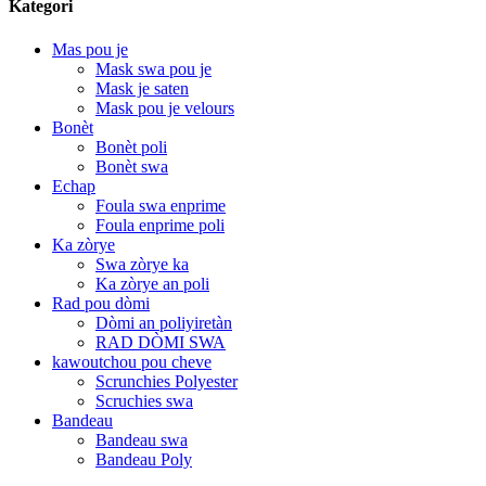
Kategori
Mas pou je
Mask swa pou je
Mask je saten
Mask pou je velours
Bonèt
Bonèt poli
Bonèt swa
Echap
Foula swa enprime
Foula enprime poli
Ka zòrye
Swa zòrye ka
Ka zòrye an poli
Rad pou dòmi
Dòmi an poliyiretàn
RAD DÒMI SWA
kawoutchou pou cheve
Scrunchies Polyester
Scruchies swa
Bandeau
Bandeau swa
Bandeau Poly