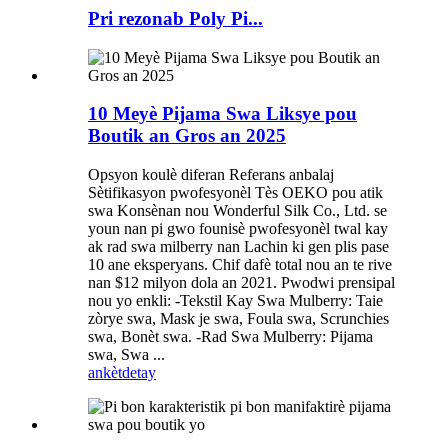
Pri rezonab Poly Pi...
10 Meyè Pijama Swa Liksye pou
Boutik an Gros an 2025
Opsyon koulè diferan Referans anbalaj
Sètifikasyon pwofesyonèl Tès OEKO pou atik
swa Konsènan nou Wonderful Silk Co., Ltd. se
youn nan pi gwo founisè pwofesyonèl twal kay
ak rad swa milberry nan Lachin ki gen plis pase
10 ane eksperyans. Chif dafè total nou an te rive
nan $12 milyon dola an 2021. Pwodwi prensipal
nou yo enkli: -Tekstil Kay Swa Mulberry: Taie
zòrye swa, Mask je swa, Foula swa, Scrunchies
swa, Bonèt swa. -Rad Swa Mulberry: Pijama
swa, Swa ...
ankèt
detay