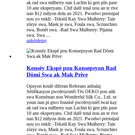
ak rad swa milberry nan Lachin ki gen plis pase
10 ane eksperyans. Chif dafè total nou an te rive
nan $12 milyon dola an 2021. Pwodwi prensipal
nou yo enkli: -Tekstil Kay Swa Mulberry: Taie
zòrye swa, Mask je swa, Foula swa, Scrunchies
swa, Bonèt swa. -Rad Swa Mulberry: Pijama
swa, Swa ...
ankèt
detay
Konsèy Ekspè pou Konsepsyon Rad
Dòmi Swa ak Mak Prive
Opsyon koulè diferan Referans anbalaj
Sètifikasyon pwofesyonèl Tès OEKO pou atik
swa Konsènan nou Wonderful Silk Co., Ltd. se
youn nan pi gwo founisè pwofesyonèl twal kay
ak rad swa milberry nan Lachin ki gen plis pase
10 ane eksperyans. Chif dafè total nou an te rive
nan $12 milyon dola an 2021. Pwodwi prensipal
nou yo enkli: -Tekstil Kay Swa Mulberry: Taie
zòrye swa, Mask je swa, Foula swa, Scrunchies
swa, Bonèt swa. -Rad Swa Mulberry: Pijama