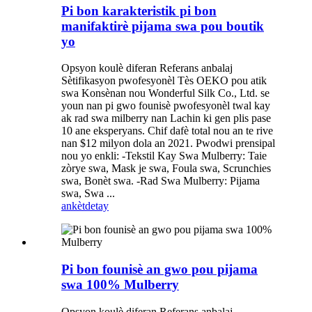
Pi bon karakteristik pi bon
manifaktirè pijama swa pou boutik
yo
Opsyon koulè diferan Referans anbalaj
Sètifikasyon pwofesyonèl Tès OEKO pou atik
swa Konsènan nou Wonderful Silk Co., Ltd. se
youn nan pi gwo founisè pwofesyonèl twal kay
ak rad swa milberry nan Lachin ki gen plis pase
10 ane eksperyans. Chif dafè total nou an te rive
nan $12 milyon dola an 2021. Pwodwi prensipal
nou yo enkli: -Tekstil Kay Swa Mulberry: Taie
zòrye swa, Mask je swa, Foula swa, Scrunchies
swa, Bonèt swa. -Rad Swa Mulberry: Pijama
swa, Swa ...
ankèt
detay
Pi bon founisè an gwo pou pijama
swa 100% Mulberry
Opsyon koulè diferan Referans anbalaj