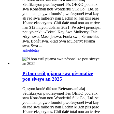
Sètifikasyon pwofesyonèl Tès OEKO pou atik
swa Konsènan nou Wonderful Silk Co., Ltd. se
youn nan pi gwo founisè pwofesyonèl twal kay
ak rad swa milberry nan Lachin ki gen plis pase
10 ane eksperyans. Chif dafè total nou an te rive
nan $12 milyon dola an 2021. Pwodwi prensipal
nou yo enkli: -Tekstil Kay Swa Mulberry: Taie
zòrye swa, Mask je swa, Foula swa, Scrunchies
swa, Bonèt swa. -Rad Swa Mulberry: Pijama
swa, Swa ...
ankèt
detay
Pi bon estil pijama swa pèsonalize
pou siveye an 2025
Opsyon koulè diferan Referans anbalaj
Sètifikasyon pwofesyonèl Tès OEKO pou atik
swa Konsènan nou Wonderful Silk Co., Ltd. se
youn nan pi gwo founisè pwofesyonèl twal kay
ak rad swa milberry nan Lachin ki gen plis pase
10 ane eksperyans. Chif dafè total nou an te rive