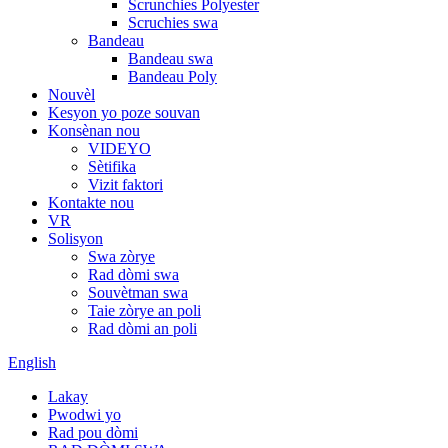
Scrunchies Polyester
Scruchies swa
Bandeau
Bandeau swa
Bandeau Poly
Nouvèl
Kesyon yo poze souvan
Konsènan nou
VIDEYO
Sètifika
Vizit faktori
Kontakte nou
VR
Solisyon
Swa zòrye
Rad dòmi swa
Souvètman swa
Taie zòrye an poli
Rad dòmi an poli
English
Lakay
Pwodwi yo
Rad pou dòmi