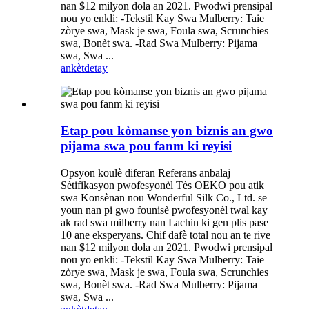
nan $12 milyon dola an 2021. Pwodwi prensipal
nou yo enkli: -Tekstil Kay Swa Mulberry: Taie
zòrye swa, Mask je swa, Foula swa, Scrunchies
swa, Bonèt swa. -Rad Swa Mulberry: Pijama
swa, Swa ...
ankèt
detay
Etap pou kòmanse yon biznis an gwo
pijama swa pou fanm ki reyisi
Opsyon koulè diferan Referans anbalaj
Sètifikasyon pwofesyonèl Tès OEKO pou atik
swa Konsènan nou Wonderful Silk Co., Ltd. se
youn nan pi gwo founisè pwofesyonèl twal kay
ak rad swa milberry nan Lachin ki gen plis pase
10 ane eksperyans. Chif dafè total nou an te rive
nan $12 milyon dola an 2021. Pwodwi prensipal
nou yo enkli: -Tekstil Kay Swa Mulberry: Taie
zòrye swa, Mask je swa, Foula swa, Scrunchies
swa, Bonèt swa. -Rad Swa Mulberry: Pijama
swa, Swa ...