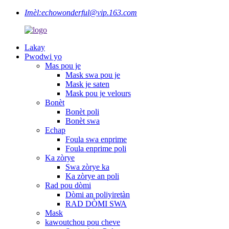
Imèl:
echowonderful@vip.163.com
Lakay
Pwodwi yo
Mas pou je
Mask swa pou je
Mask je saten
Mask pou je velours
Bonèt
Bonèt poli
Bonèt swa
Echap
Foula swa enprime
Foula enprime poli
Ka zòrye
Swa zòrye ka
Ka zòrye an poli
Rad pou dòmi
Dòmi an poliyiretàn
RAD DÒMI SWA
Mask
kawoutchou pou cheve