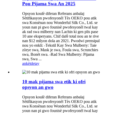
Pou Pijama Swa An 2025
Opsyon koulè diferan Referans anbalaj
Sètifikasyon pwofesyonèl Tès OEKO pou atik
swa Konsènan nou Wonderful Silk Co., Ltd. se
youn nan pi gwo founisè pwofesyonèl twal kay
ak rad swa milberry nan Lachin ki gen plis pase
10 ane eksperyans. Chif dafè total nou an te rive
nan $12 milyon dola an 2021. Pwodwi prensipal
nou yo enkli: -Tekstil Kay Swa Mulberry: Taie
zòrye swa, Mask je swa, Foula swa, Scrunchies
swa, Bonèt swa. -Rad Swa Mulberry: Pijama
swa, Swa ...
ankèt
detay
10 mak pijama swa etik ki ofri
opsyon an gwo
Opsyon koulè diferan Referans anbalaj
Sètifikasyon pwofesyonèl Tès OEKO pou atik
swa Konsènan nou Wonderful Silk Co., Ltd. se
youn nan pi gwo founisè pwofesyonèl twal kay