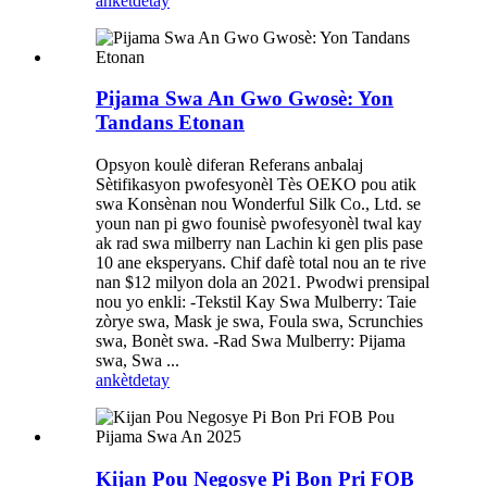
ankèt
detay
Pijama Swa An Gwo Gwosè: Yon
Tandans Etonan
Opsyon koulè diferan Referans anbalaj
Sètifikasyon pwofesyonèl Tès OEKO pou atik
swa Konsènan nou Wonderful Silk Co., Ltd. se
youn nan pi gwo founisè pwofesyonèl twal kay
ak rad swa milberry nan Lachin ki gen plis pase
10 ane eksperyans. Chif dafè total nou an te rive
nan $12 milyon dola an 2021. Pwodwi prensipal
nou yo enkli: -Tekstil Kay Swa Mulberry: Taie
zòrye swa, Mask je swa, Foula swa, Scrunchies
swa, Bonèt swa. -Rad Swa Mulberry: Pijama
swa, Swa ...
ankèt
detay
Kijan Pou Negosye Pi Bon Pri FOB