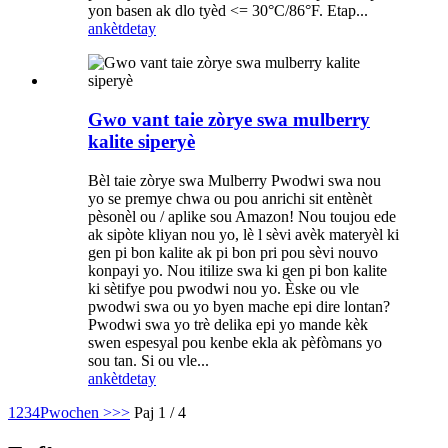
yon basen ak dlo tyèd <= 30°C/86°F. Etap...
ankèt
detay
Gwo vant taie zòrye swa mulberry
kalite siperyè
Bèl taie zòrye swa Mulberry Pwodwi swa nou
yo se premye chwa ou pou anrichi sit entènèt
pèsonèl ou / aplike sou Amazon! Nou toujou ede
ak sipòte kliyan nou yo, lè l sèvi avèk materyèl ki
gen pi bon kalite ak pi bon pri pou sèvi nouvo
konpayi yo. Nou itilize swa ki gen pi bon kalite
ki sètifye pou pwodwi nou yo. Èske ou vle
pwodwi swa ou yo byen mache epi dire lontan?
Pwodwi swa yo trè delika epi yo mande kèk
swen espesyal pou kenbe ekla ak pèfòmans yo
sou tan. Si ou vle...
ankèt
detay
1
2
3
4
Pwochen >
>>
Paj 1 / 4