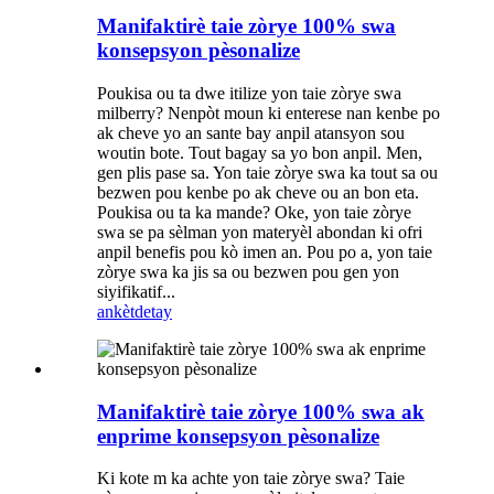
Manifaktirè taie zòrye 100% swa
konsepsyon pèsonalize
Poukisa ou ta dwe itilize yon taie zòrye swa
milberry? Nenpòt moun ki enterese nan kenbe po
ak cheve yo an sante bay anpil atansyon sou
woutin bote. Tout bagay sa yo bon anpil. Men,
gen plis pase sa. Yon taie zòrye swa ka tout sa ou
bezwen pou kenbe po ak cheve ou an bon eta.
Poukisa ou ta ka mande? Oke, yon taie zòrye
swa se pa sèlman yon materyèl abondan ki ofri
anpil benefis pou kò imen an. Pou po a, yon taie
zòrye swa ka jis sa ou bezwen pou gen yon
siyifikatif...
ankèt
detay
Manifaktirè taie zòrye 100% swa ak
enprime konsepsyon pèsonalize
Ki kote m ka achte yon taie zòrye swa? Taie