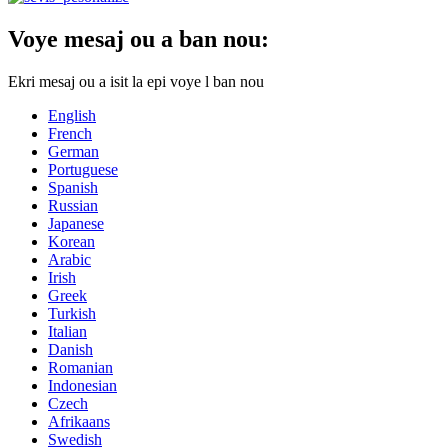
Voye mesaj ou a ban nou:
Ekri mesaj ou a isit la epi voye l ban nou
English
French
German
Portuguese
Spanish
Russian
Japanese
Korean
Arabic
Irish
Greek
Turkish
Italian
Danish
Romanian
Indonesian
Czech
Afrikaans
Swedish