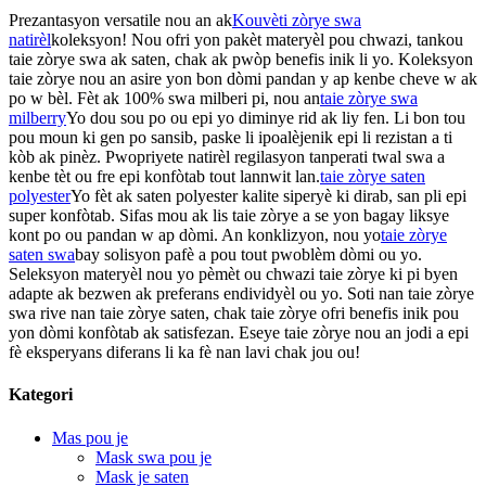
Prezantasyon versatile nou an ak
Kouvèti zòrye swa
natirèl
koleksyon! Nou ofri yon pakèt materyèl pou chwazi, tankou
taie zòrye swa ak saten, chak ak pwòp benefis inik li yo. Koleksyon
taie zòrye nou an asire yon bon dòmi pandan y ap kenbe cheve w ak
po w bèl. Fèt ak 100% swa milberi pi, nou an
taie zòrye swa
milberry
Yo dou sou po ou epi yo diminye rid ak liy fen. Li bon tou
pou moun ki gen po sansib, paske li ipoalèjenik epi li rezistan a ti
kòb ak pinèz. Pwopriyete natirèl regilasyon tanperati twal swa a
kenbe tèt ou fre epi konfòtab tout lannwit lan.
taie zòrye saten
polyester
Yo fèt ak saten polyester kalite siperyè ki dirab, san pli epi
super konfòtab. Sifas mou ak lis taie zòrye a se yon bagay liksye
kont po ou pandan w ap dòmi. An konklizyon, nou yo
taie zòrye
saten swa
bay solisyon pafè a pou tout pwoblèm dòmi ou yo.
Seleksyon materyèl nou yo pèmèt ou chwazi taie zòrye ki pi byen
adapte ak bezwen ak preferans endividyèl ou yo. Soti nan taie zòrye
swa rive nan taie zòrye saten, chak taie zòrye ofri benefis inik pou
yon dòmi konfòtab ak satisfezan. Eseye taie zòrye nou an jodi a epi
fè eksperyans diferans li ka fè nan lavi chak jou ou!
Kategori
Mas pou je
Mask swa pou je
Mask je saten