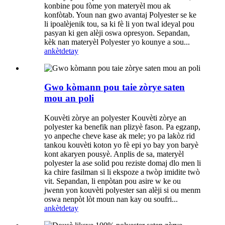
konbine pou fòme yon materyèl mou ak
konfòtab. Youn nan gwo avantaj Polyester se ke
li ipoalèjenik tou, sa ki fè li yon twal ideyal pou
pasyan ki gen alèji oswa opresyon. Sepandan,
kèk nan materyèl Polyester yo kounye a sou...
ankèt
detay
Gwo kòmann pou taie zòrye saten
mou an poli
Kouvèti zòrye an polyester Kouvèti zòrye an
polyester ka benefik nan plizyè fason. Pa egzanp,
yo anpeche cheve kase ak mele; yo pa lakòz rid
tankou kouvèti koton yo fè epi yo bay yon baryè
kont akaryen pousyè. Anplis de sa, materyèl
polyester la ase solid pou reziste domaj dlo men li
ka chire fasilman si li ekspoze a twòp imidite twò
vit. Sepandan, li enpòtan pou asire w ke ou
jwenn yon kouvèti polyester san alèji si ou menm
oswa nenpòt lòt moun nan kay ou soufri...
ankèt
detay