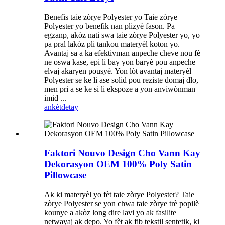
Benefis taie zòrye Polyester yo Taie zòrye
Polyester yo benefik nan plizyè fason. Pa
egzanp, akòz nati swa taie zòrye Polyester yo, yo
pa pral lakòz pli tankou materyèl koton yo.
Avantaj sa a ka efektivman anpeche cheve nou fè
ne oswa kase, epi li bay yon baryè pou anpeche
elvaj akaryen pousyè. Yon lòt avantaj materyèl
Polyester se ke li ase solid pou reziste domaj dlo,
men pri a se ke si li ekspoze a yon anviwònman
imid ...
ankèt
detay
Faktori Nouvo Design Cho Vann Kay
Dekorasyon OEM 100% Poly Satin
Pillowcase
Ak ki materyèl yo fèt taie zòrye Polyester? Taie
zòrye Polyester se yon chwa taie zòrye trè popilè
kounye a akòz long dire lavi yo ak fasilite
netwayaj ak depo. Yo fèt ak fib tekstil sentetik, ki