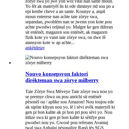
zòrye swa yo jwe yon wòl vital nan sante moun.
Yo fèt ak materyèl lis ki ede diminye rid sou po a
epi kenbe cheve a an sante. Kounye a, anpil
moun enterese nan achte taie zòrye swa,
sepandan, pwoblèm nan se jwenn yon kote pou
achte pwodwi orijinal yo. Malgre ke gen diferan
sit entènèt, magazen sou entènèt, ak magazen
fizik kote yo vann taie zòrye swa, ou dwe fè
atansyon kote w ap achte...
ankèt
detay
Nouvo konsepsyon faktori
dirèkteman swa zòrye milberry
Taie Zòrye Swa Mèveye Taie zòrye swa nou yo
se premye chwa ou pou anrichi sit entènèt
pèsonèl ou / aplike sou Amazon! Nou toujou ede
ak sipòte kliyan nou yo, lè l sèvi avèk materyèl ki
gen pi bon kalite ak pi bon pri pou sèvi yo. Nou
itilize swa ki gen pi bon kalite ki sètifye pou
pwodwi nou yo. Gwosè pou referans Avantaj
twal swa Anbalaj pèsonalize Rapò tès SGS