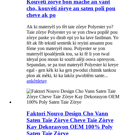
Kouvèti zòrye bon mache an vant
cho, kouvèti zòrye an saten poli pou
cheve ak po
Ak ki materyèl yo fèt taie zòrye Polyester yo?
Taie zòrye Polyester yo se yon chwa popilè pou
zòrye paske yo dirab epi yo ka lave fasilman. Yo
fèt ak fib tekstil sentetik ki reyini ansanm pou
fòme yon materyèl mou. Polyester se yon
materyèl ipoalèjenik tou, sa ki fè li yon twal
ideyal pou moun ki soufri alèji oswa opresyon.
Sepandan, se pa tout materyèl Polyester ki kreye
egal - gen kèk ki ka gen pwodui chimik tankou
plon ak mèki, ki ka lakòz pwoblèm sante...
ankèt
detay
Faktori Nouvo Design Cho Vann
Saten Taie Zòrye Cheve Taie Zòrye
Kay Dekorasyon OEM 100% Poly
Saten Taie Zòrye