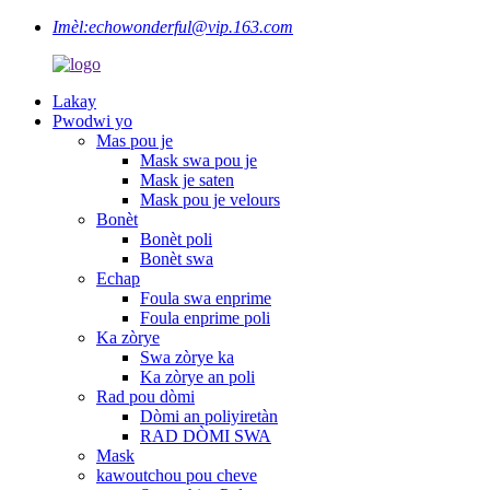
Imèl:
echowonderful@vip.163.com
Lakay
Pwodwi yo
Mas pou je
Mask swa pou je
Mask je saten
Mask pou je velours
Bonèt
Bonèt poli
Bonèt swa
Echap
Foula swa enprime
Foula enprime poli
Ka zòrye
Swa zòrye ka
Ka zòrye an poli
Rad pou dòmi
Dòmi an poliyiretàn
RAD DÒMI SWA
Mask
kawoutchou pou cheve