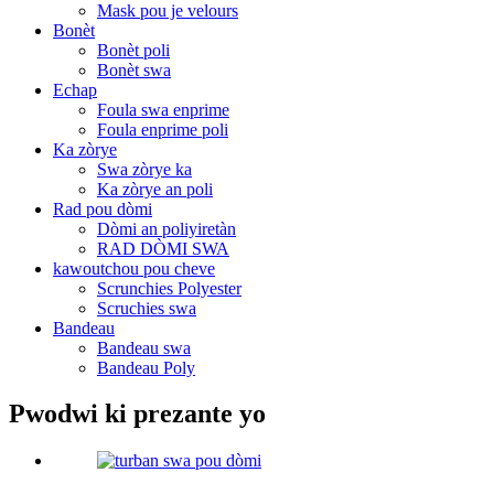
Mask pou je velours
Bonèt
Bonèt poli
Bonèt swa
Echap
Foula swa enprime
Foula enprime poli
Ka zòrye
Swa zòrye ka
Ka zòrye an poli
Rad pou dòmi
Dòmi an poliyiretàn
RAD DÒMI SWA
kawoutchou pou cheve
Scrunchies Polyester
Scruchies swa
Bandeau
Bandeau swa
Bandeau Poly
Pwodwi ki prezante yo