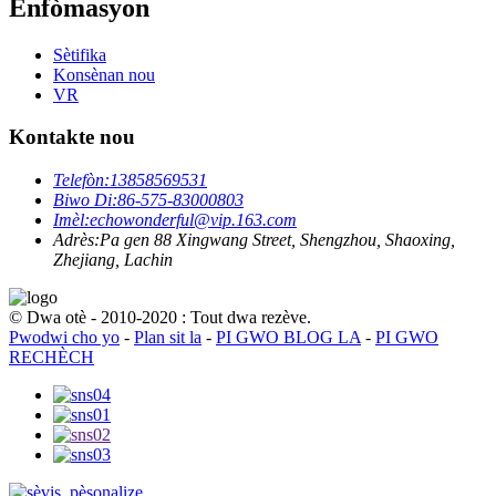
Enfòmasyon
Sètifika
Konsènan nou
VR
Kontakte nou
Telefòn:
13858569531
Biwo Di:
86-575-83000803
Imèl:
echowonderful@vip.163.com
Adrès:
Pa gen 88 Xingwang Street, Shengzhou, Shaoxing,
Zhejiang, Lachin
© Dwa otè - 2010-2020 : Tout dwa rezève.
Pwodwi cho yo
-
Plan sit la
-
PI GWO BLOG LA
-
PI GWO
RECHÈCH