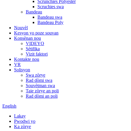
Scrunchies Polyester
Scruchies swa
Bandeau
Bandeau swa
Bandeau Poly
Nouvèl
Kesyon yo poze souvan
Konsènan nou
VIDEYO
Sètifika
Vizit faktori
Kontakte nou
VR
Solisyon
Swa zòrye
Rad dòmi swa
Souvètman swa
Taie zòrye an poli
Rad dòmi an poli
English
Lakay
Pwodwi yo
Ka zòrye