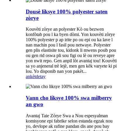
Dousè liksye 100% polyester saten
zòrye
Kouvèti zòrye an polyester Kò ou bezwen
konfòtab pou l ka byen dòmi. Yon kouvèti zòrye
100% polyester p ap irite po ou epi ou ka lave l
nan machin pou l fasil pou netwaye. Polyester
gen plis elastisite tou, kidonk li mwens posib pou
ou gen rid oswa pli sou figi ou lè ou reveye apre
yon nwit repo. Gen anpil lòt avantaj tou! Kouvèti
sa yo anjeneral trè lejè, men gen kèk varyete ki pi
lou. Yo disponib nan yon pakèt...
ankèt
detay
Vann cho liksye 100% swa milberry
an gwo
Avantaj Taie Zòrye Swa a Nou espesyalman
komisyone epi fabrike selon estanda egzak nou
yo, devlope ak rafine pandan dis ane pou bay