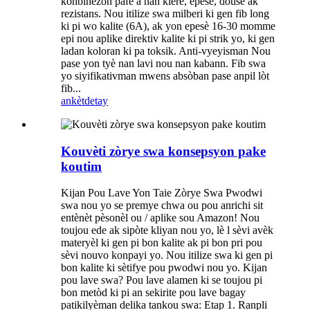
konbinezon pafè a nan klere, epesè, dousè ak
rezistans. Nou itilize swa milberi ki gen fib long
ki pi wo kalite (6A), ak yon epesè 16-30 momme
epi nou aplike direktiv kalite ki pi strik yo, ki gen
ladan koloran ki pa toksik. Anti-vyeyisman Nou
pase yon tyè nan lavi nou nan kabann. Fib swa
yo siyifikativman mwens absòban pase anpil lòt
fib...
ankèt
detay
Kouvèti zòrye swa konsepsyon pake
koutim
Kijan Pou Lave Yon Taie Zòrye Swa Pwodwi
swa nou yo se premye chwa ou pou anrichi sit
entènèt pèsonèl ou / aplike sou Amazon! Nou
toujou ede ak sipòte kliyan nou yo, lè l sèvi avèk
materyèl ki gen pi bon kalite ak pi bon pri pou
sèvi nouvo konpayi yo. Nou itilize swa ki gen pi
bon kalite ki sètifye pou pwodwi nou yo. Kijan
pou lave swa? Pou lave alamen ki se toujou pi
bon metòd ki pi an sekirite pou lave bagay
patikilyèman delika tankou swa: Etap 1. Ranpli