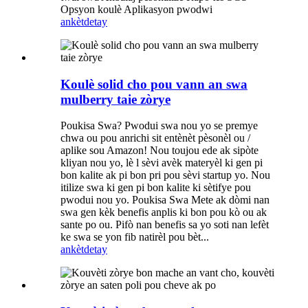
Opsyon koulè Aplikasyon pwodwi
ankèt
detay
Koulè solid cho pou vann an swa
mulberry taie zòrye
Poukisa Swa? Pwodui swa nou yo se premye
chwa ou pou anrichi sit entènèt pèsonèl ou /
aplike sou Amazon! Nou toujou ede ak sipòte
kliyan nou yo, lè l sèvi avèk materyèl ki gen pi
bon kalite ak pi bon pri pou sèvi startup yo. Nou
itilize swa ki gen pi bon kalite ki sètifye pou
pwodui nou yo. Poukisa Swa Mete ak dòmi nan
swa gen kèk benefis anplis ki bon pou kò ou ak
sante po ou. Pifò nan benefis sa yo soti nan lefèt
ke swa se yon fib natirèl pou bèt...
ankèt
detay