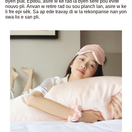
byen plat. Epitou, asire w ke rad la byen sere pou evite
nouvo pli. Anvan w retire rad ou sou planch lan, asire w ke
li fre epi sèk. Sa ap ede travay di w la rekonpanse nan yon
swa lis e san pli.