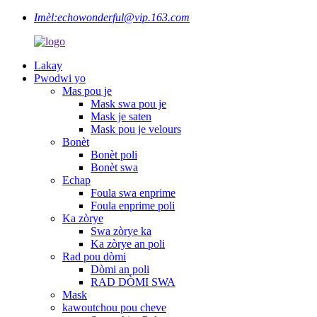
Imèl:
echowonderful@vip.163.com
Lakay
Pwodwi yo
Mas pou je
Mask swa pou je
Mask je saten
Mask pou je velours
Bonèt
Bonèt poli
Bonèt swa
Echap
Foula swa enprime
Foula enprime poli
Ka zòrye
Swa zòrye ka
Ka zòrye an poli
Rad pou dòmi
Dòmi an poli
RAD DÒMI SWA
Mask
kawoutchou pou cheve