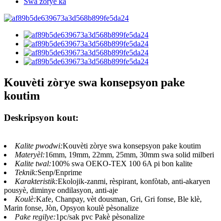
Swa zòrye ka
Kouvèti zòrye swa konsepsyon pake
koutim
Deskripsyon kout:
Kalite pwodwi:
Kouvèti zòrye swa konsepsyon pake koutim
Materyèl:
16mm, 19mm, 22mm, 25mm, 30mm swa solid milberi
Kalite twal:
100% swa OEKO-TEX 100 6A pi bon kalite
Teknik:
Senp/Enprime
Karakteristik:
Ekolojik-zanmi, rèspirant, konfòtab, anti-akaryen
pousyè, diminye ondilasyon, anti-aje
Koulè:
Kafe, Chanpay, vèt dousman, Gri, Gri fonse, Ble klè,
Marin fonse, Jòn, Opsyon koulè pèsonalize
Pake regilye:
1pc/sak pvc Pakè pèsonalize