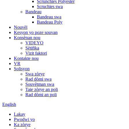
Scrunchies Polyester
Scruchies swa
Bandeau
Bandeau swa
Bandeau Poly
Nouvèl
Kesyon yo poze souvan
Konsènan nou
VIDEYO
Sètifika
Vizit faktori
Kontakte nou
VR
Solisyon
Swa zòrye
Rad dòmi swa
Souvètman swa
Taie zòrye an poli
Rad dòmi an poli
English
Lakay
Pwodwi yo
Ka zòrye