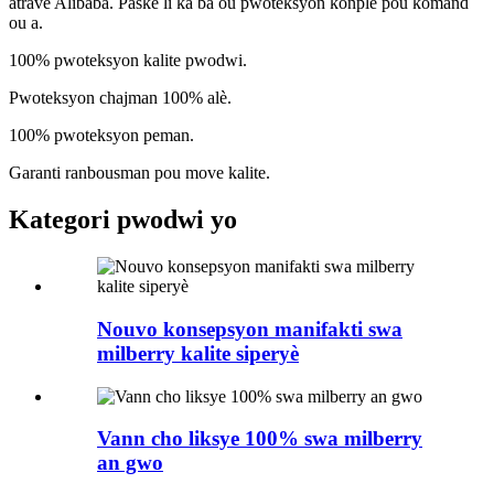
atravè Alibaba. Paske li ka ba ou pwoteksyon konplè pou kòmand
ou a.
100% pwoteksyon kalite pwodwi.
Pwoteksyon chajman 100% alè.
100% pwoteksyon peman.
Garanti ranbousman pou move kalite.
Kategori pwodwi yo
Nouvo konsepsyon manifakti swa
milberry kalite siperyè
Vann cho liksye 100% swa milberry
an gwo