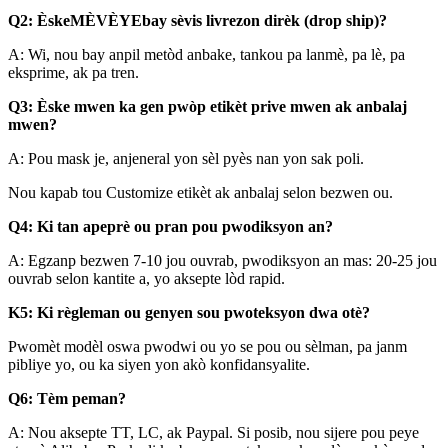
Q2: Èske
MÈVÈYE
bay sèvis livrezon dirèk (drop ship)?
A: Wi, nou bay anpil metòd anbake, tankou pa lanmè, pa lè, pa
eksprime, ak pa tren.
Q3: Èske mwen ka gen pwòp etikèt prive mwen ak anbalaj
mwen?
A: Pou mask je, anjeneral yon sèl pyès nan yon sak poli.
Nou kapab tou Customize etikèt ak anbalaj selon bezwen ou.
Q4: Ki tan apeprè ou pran pou pwodiksyon an?
A: Egzanp bezwen 7-10 jou ouvrab, pwodiksyon an mas: 20-25 jou
ouvrab selon kantite a, yo aksepte lòd rapid.
K5: Ki règleman ou genyen sou pwoteksyon dwa otè?
Pwomèt modèl oswa pwodwi ou yo se pou ou sèlman, pa janm
pibliye yo, ou ka siyen yon akò konfidansyalite.
Q6: Tèm peman?
A: Nou aksepte TT, LC, ak Paypal. Si posib, nou sijere pou peye