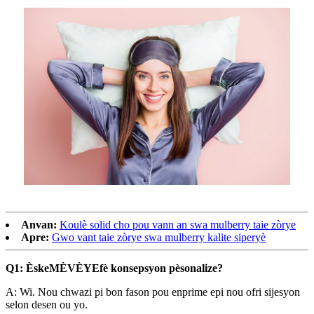
Anvan:
Koulè solid cho pou vann an swa mulberry taie zòrye
Apre:
Gwo vant taie zòrye swa mulberry kalite siperyè
Q1: Èske
MÈVÈYE
fè konsepsyon pèsonalize?
A: Wi. Nou chwazi pi bon fason pou enprime epi nou ofri sijesyon
selon desen ou yo.