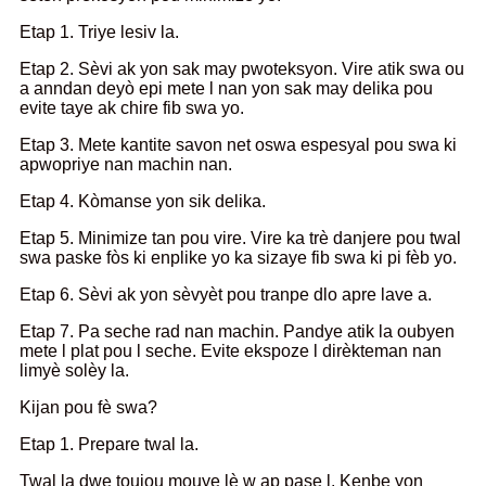
Etap 1. Triye lesiv la.
Etap 2. Sèvi ak yon sak may pwoteksyon. Vire atik swa ou
a anndan deyò epi mete l nan yon sak may delika pou
evite taye ak chire fib swa yo.
Etap 3. Mete kantite savon net oswa espesyal pou swa ki
apwopriye nan machin nan.
Etap 4. Kòmanse yon sik delika.
Etap 5. Minimize tan pou vire. Vire ka trè danjere pou twal
swa paske fòs ki enplike yo ka sizaye fib swa ki pi fèb yo.
Etap 6. Sèvi ak yon sèvyèt pou tranpe dlo apre lave a.
Etap 7. Pa seche rad nan machin. Pandye atik la oubyen
mete l plat pou l seche. Evite ekspoze l dirèkteman nan
limyè solèy la.
Kijan pou fè swa?
Etap 1. Prepare twal la.
Twal la dwe toujou mouye lè w ap pase l. Kenbe yon