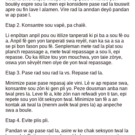
boutèy espre sou la men epi konsidere pase rad la touswit
apre ou fin lave l alamen. Vire rad la anndan deyò pandan
w ap pase l.
Etap 2. Konsantre sou vapè, pa chalè.
Li enpòtan anpil pou ou itilize tanperati ki pi ba a sou fè ou
a. Anpil fè gen yon tanperati swa reyèl, nan ka sa a sa a
se pi bon fason pou fè. Senpleman mete rad la plat sou
planch repassage a, mete twal repassage a sou li, epi
repasse. Ou ka itilize tou yon mouchwa, yon taie zòrye,
oswa yon sèvyèt men olye de yon twal repassage.
Etap 3. Pase rad sou rad la vs. Repase rad la.
Minimize pase pase repasaj ale vini. Lè w ap repase swa,
konsantre sou zòn ki gen pli yo. Peze dousman anba nan
twal pres la. Leve fè a, kite zòn nan refwadi yon ti tan, epi
repete sou yon lòt seksyon twal. Minimize tan fè a an
kontak ak twal la (menm avèk twal pres la) ap anpeche
swa a boule.
Etap 4. Evite plis pli.
Pandan w ap pase rad la, asire w ke chak seksyon twal la