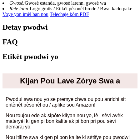
Gwosè:
Gwosè estanda, gwosè larenn, gwosè wa
Rete tann:
Logo gratis / Etikèt pèsonèl brode / Bwat kado pake
Voye yon imèl ban nou
Telechaje kòm PDF
Detay pwodwi
FAQ
Etikèt pwodwi yo
Kijan Pou Lave Zòrye Swa a
Pwodui swa nou yo se premye chwa ou pou anrichi sit
entènèt pèsonèl ou / aplike sou Amazon!
Nou toujou ede ak sipòte kliyan nou yo, lè l sèvi avèk
materyèl ki gen pi bon kalite ak pi bon pri pou sèvi
demaraj yo.
Nou itilize swa ki gen pi bon kalite ki sètifye pou pwodwi