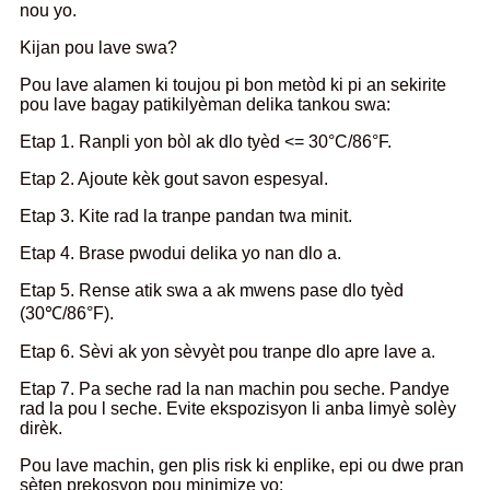
nou yo.
Kijan pou lave swa?
Pou lave alamen ki toujou pi bon metòd ki pi an sekirite
pou lave bagay patikilyèman delika tankou swa:
Etap 1. Ranpli yon bòl ak dlo tyèd <= 30°C/86°F.
Etap 2. Ajoute kèk gout savon espesyal.
Etap 3. Kite rad la tranpe pandan twa minit.
Etap 4. Brase pwodui delika yo nan dlo a.
Etap 5. Rense atik swa a ak mwens pase dlo tyèd
(30℃/86°F).
Etap 6. Sèvi ak yon sèvyèt pou tranpe dlo apre lave a.
Etap 7. Pa seche rad la nan machin pou seche. Pandye
rad la pou l seche. Evite ekspozisyon li anba limyè solèy
dirèk.
Pou lave machin, gen plis risk ki enplike, epi ou dwe pran
sèten prekosyon pou minimize yo: