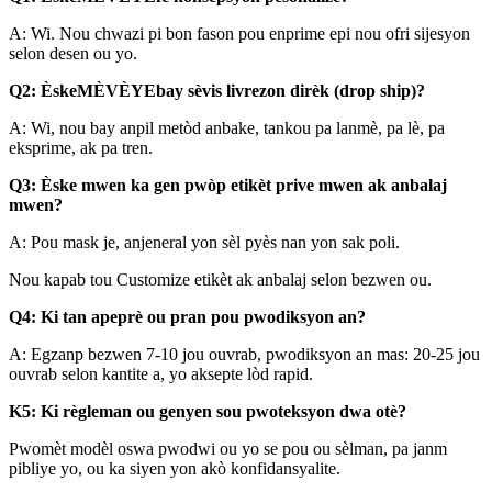
A: Wi. Nou chwazi pi bon fason pou enprime epi nou ofri sijesyon
selon desen ou yo.
Q2: Èske
MÈVÈYE
bay sèvis livrezon dirèk (drop ship)?
A: Wi, nou bay anpil metòd anbake, tankou pa lanmè, pa lè, pa
eksprime, ak pa tren.
Q3: Èske mwen ka gen pwòp etikèt prive mwen ak anbalaj
mwen?
A: Pou mask je, anjeneral yon sèl pyès nan yon sak poli.
Nou kapab tou Customize etikèt ak anbalaj selon bezwen ou.
Q4: Ki tan apeprè ou pran pou pwodiksyon an?
A: Egzanp bezwen 7-10 jou ouvrab, pwodiksyon an mas: 20-25 jou
ouvrab selon kantite a, yo aksepte lòd rapid.
K5: Ki règleman ou genyen sou pwoteksyon dwa otè?
Pwomèt modèl oswa pwodwi ou yo se pou ou sèlman, pa janm
pibliye yo, ou ka siyen yon akò konfidansyalite.