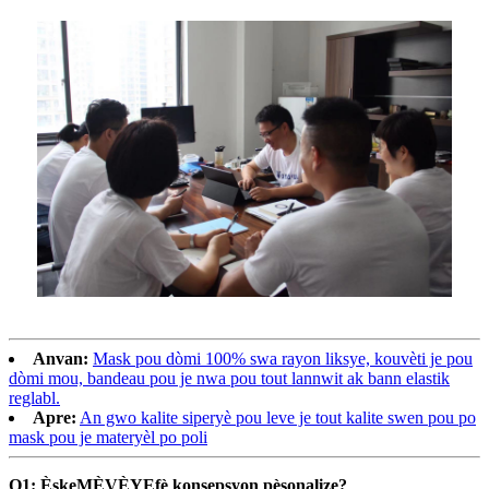
Anvan:
Mask pou dòmi 100% swa rayon liksye, kouvèti je pou
dòmi mou, bandeau pou je nwa pou tout lannwit ak bann elastik
reglabl.
Apre:
An gwo kalite siperyè pou leve je tout kalite swen pou po
mask pou je materyèl po poli
Q1: Èske
MÈVÈYE
fè konsepsyon pèsonalize?