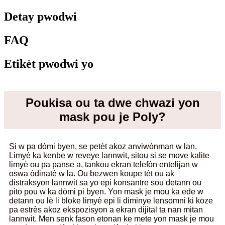
Detay pwodwi
FAQ
Etikèt pwodwi yo
Poukisa ou ta dwe chwazi yon
mask pou je Poly?
Si w pa dòmi byen, se petèt akoz anviwònman w lan.
Limyè ka kenbe w reveye lannwit, sitou si se move kalite
limyè ou pa panse a, tankou ekran telefòn entelijan w
oswa òdinatè w la. Ou bezwen koupe tèt ou ak
distraksyon lannwit sa yo epi konsantre sou detann ou
pito pou w ka dòmi pi byen. Yon mask je mou ka ede w
detann ou lè li bloke limyè epi li diminye lensomni ki koze
pa estrès akoz ekspozisyon a ekran dijital ta nan mitan
lannwit. Men senk fason etonan ke mete yon mask je mou