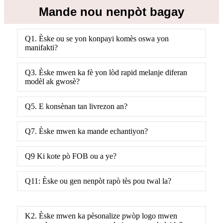
Mande nou nenpòt bagay
Q1. Èske ou se yon konpayi komès oswa yon
manifakti?
Q3. Èske mwen ka fè yon lòd rapid melanje diferan
modèl ak gwosè?
Q5. E konsènan tan livrezon an?
Q7. Èske mwen ka mande echantiyon?
Q9 Ki kote pò FOB ou a ye?
Q11: Èske ou gen nenpòt rapò tès pou twal la?
K2. Èske mwen ka pèsonalize pwòp logo mwen