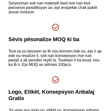
Seryezman soti nan materyèl bwit rive nan tout
pwosesis pwodiksyon an, epi enspekte chak pakèt
anvan livrezon
Sèvis pèsonalize MOQ ki ba
Tout sa ou bezwen se fè nou konnen lide ou, epi n ap
ede ou reyalize li, soti nan konsepsyon rive nan
pwojè a ak pwodwi reyèl la. Toutotan li ka koud, nou
ka fè li. Epi MOQ se sèlman 100pcs.
Logo, Etikèt, Konsepsyon Anbalaj
Gratis
Jis voye nou logo ou, etikèt ou, konsepsyon anbalaj