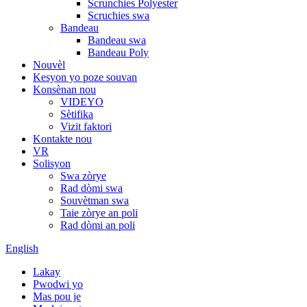
Scrunchies Polyester
Scruchies swa
Bandeau
Bandeau swa
Bandeau Poly
Nouvèl
Kesyon yo poze souvan
Konsènan nou
VIDEYO
Sètifika
Vizit faktori
Kontakte nou
VR
Solisyon
Swa zòrye
Rad dòmi swa
Souvètman swa
Taie zòrye an poli
Rad dòmi an poli
English
Lakay
Pwodwi yo
Mas pou je