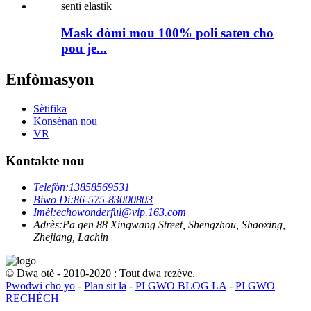
Mask dòmi mou 100% poli saten cho
pou je...
Enfòmasyon
Sètifika
Konsènan nou
VR
Kontakte nou
Telefòn:
13858569531
Biwo Di:
86-575-83000803
Imèl:
echowonderful@vip.163.com
Adrès:
Pa gen 88 Xingwang Street, Shengzhou, Shaoxing,
Zhejiang, Lachin
© Dwa otè - 2010-2020 : Tout dwa rezève.
Pwodwi cho yo
-
Plan sit la
-
PI GWO BLOG LA
-
PI GWO
RECHÈCH