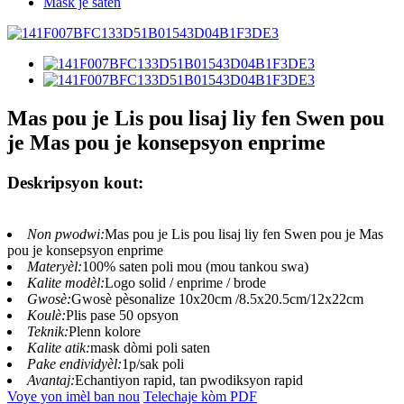
Mask je saten
Mas pou je Lis pou lisaj liy fen Swen pou
je Mas pou je konsepsyon enprime
Deskripsyon kout:
Non pwodwi:
Mas pou je Lis pou lisaj liy fen Swen pou je Mas
pou je konsepsyon enprime
Materyèl:
100% saten poli mou (mou tankou swa)
Kalite modèl:
Logo solid / enprime / brode
Gwosè:
Gwosè pèsonalize 10x20cm /8.5x20.5cm/12x22cm
Koulè:
Plis pase 50 opsyon
Teknik:
Plenn kolore
Kalite atik:
mask dòmi poli saten
Pake endividyèl:
1p/sak poli
Avantaj:
Echantiyon rapid, tan pwodiksyon rapid
Voye yon imèl ban nou
Telechaje kòm PDF