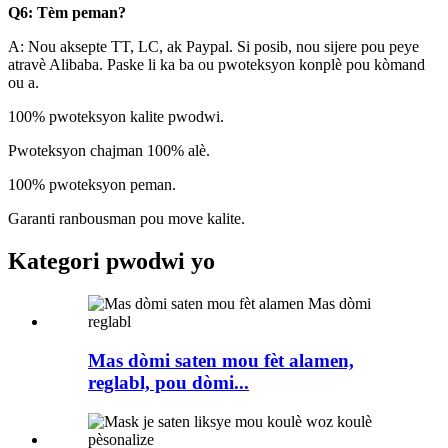
Q6: Tèm peman?
A: Nou aksepte TT, LC, ak Paypal. Si posib, nou sijere pou peye
atravè Alibaba. Paske li ka ba ou pwoteksyon konplè pou kòmand
ou a.
100% pwoteksyon kalite pwodwi.
Pwoteksyon chajman 100% alè.
100% pwoteksyon peman.
Garanti ranbousman pou move kalite.
Kategori pwodwi yo
Mas dòmi saten mou fèt alamen,
reglabl, pou dòmi...