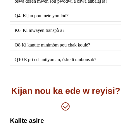
oswa desen mwen sou pwodwi a oswa anbalaj la?
Q4. Kijan pou mete yon lòd?
K6. Ki mwayen transpò a?
Q8 Ki kantite minimòm pou chak koulè?
Q10 E pri echantiyon an, èske li ranbousab?
Kijan nou ka ede w reyisi?
Kalite asire