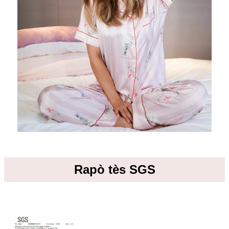
Rapò tès SGS