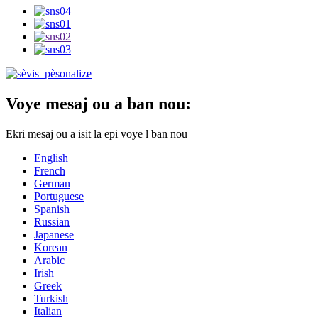
Voye mesaj ou a ban nou:
Ekri mesaj ou a isit la epi voye l ban nou
English
French
German
Portuguese
Spanish
Russian
Japanese
Korean
Arabic
Irish
Greek
Turkish
Italian