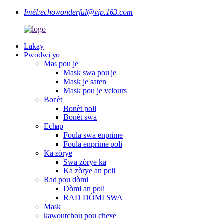
Imèl:
echowonderful@vip.163.com
Lakay
Pwodwi yo
Mas pou je
Mask swa pou je
Mask je saten
Mask pou je velours
Bonèt
Bonèt poli
Bonèt swa
Echap
Foula swa enprime
Foula enprime poli
Ka zòrye
Swa zòrye ka
Ka zòrye an poli
Rad pou dòmi
Dòmi an poli
RAD DÒMI SWA
Mask
kawoutchou pou cheve