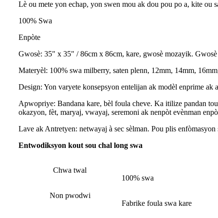
Lè ou mete yon echap, yon swen mou ak dou pou po a, kite ou san
100% Swa
Enpòte
Gwosè: 35" x 35" / 86cm x 86cm, kare, gwosè mozayik. Gwosè a
Materyèl: 100% swa milberry, saten plenn, 12mm, 14mm, 16mm, 
Design: Yon varyete konsepsyon entelijan ak modèl enprime ak an
Apwopriye: Bandana kare, bèl foula cheve. Ka itilize pandan tou
okazyon, fèt, maryaj, vwayaj, seremoni ak nenpòt evènman enpò
Lave ak Antretyen: netwayaj à sec sèlman. Pou plis enfòmasyo
Entwodiksyon kout sou chal long swa
Chwa twal
100% swa
Non pwodwi
Fabrike foula swa kare