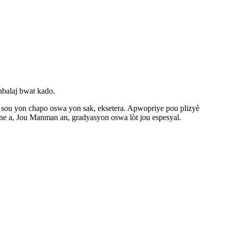
nbalaj bwat kado.
ou sou yon chapo oswa yon sak, eksetera. Apwopriye pou plizyè
ne a, Jou Manman an, gradyasyon oswa lòt jou espesyal.