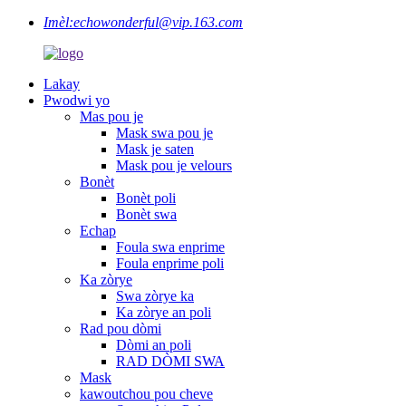
Imèl:
echowonderful@vip.163.com
Lakay
Pwodwi yo
Mas pou je
Mask swa pou je
Mask je saten
Mask pou je velours
Bonèt
Bonèt poli
Bonèt swa
Echap
Foula swa enprime
Foula enprime poli
Ka zòrye
Swa zòrye ka
Ka zòrye an poli
Rad pou dòmi
Dòmi an poli
RAD DÒMI SWA
Mask
kawoutchou pou cheve