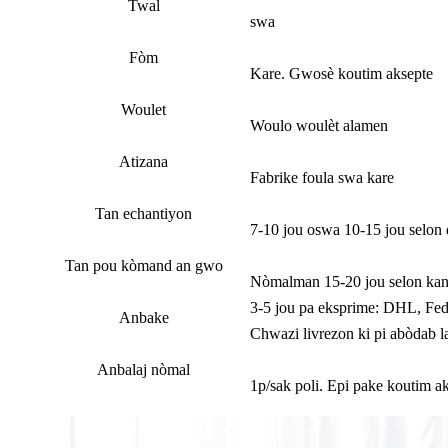
Twal
swa
Fòm
Kare. Gwosè koutim aksepte
Woulet
Woulo woulèt alamen
Atizana
Fabrike foula swa kare
Tan echantiyon
7-10 jou oswa 10-15 jou selon 
Tan pou kòmand an gwo
Nòmalman 15-20 jou selon kanti
3-5 jou pa eksprime: DHL, Fed
Anbake
Chwazi livrezon ki pi abòdab l
Anbalaj nòmal
1p/sak poli. Epi pake koutim ak