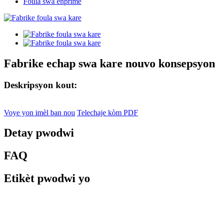
Foula swa enprime
Fabrike echap swa kare nouvo konsepsyon
Deskripsyon kout:
Voye yon imèl ban nou
Telechaje kòm PDF
Detay pwodwi
FAQ
Etikèt pwodwi yo