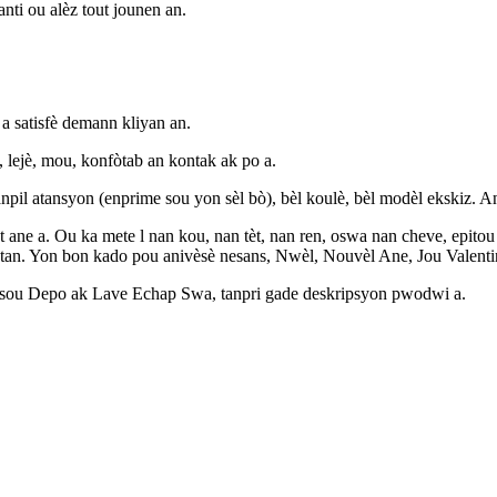
ti ou alèz tout jounen an.
 satisfè demann kliyan an.
lejè, mou, konfòtab an kontak ak po a.
pil atansyon (enprime sou yon sèl bò), bèl koulè, bèl modèl ekskiz. A
t ane a. Ou ka mete l nan kou, nan tèt, nan ren, oswa nan cheve, epit
tan. Yon bon kado pou anivèsè nesans, Nwèl, Nouvèl Ane, Jou Valenti
n sou Depo ak Lave Echap Swa, tanpri gade deskripsyon pwodwi a.