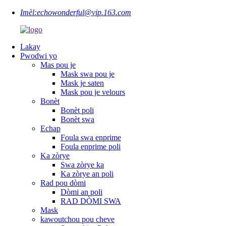
Imèl:
echowonderful@vip.163.com
Lakay
Pwodwi yo
Mas pou je
Mask swa pou je
Mask je saten
Mask pou je velours
Bonèt
Bonèt poli
Bonèt swa
Echap
Foula swa enprime
Foula enprime poli
Ka zòrye
Swa zòrye ka
Ka zòrye an poli
Rad pou dòmi
Dòmi an poli
RAD DÒMI SWA
Mask
kawoutchou pou cheve