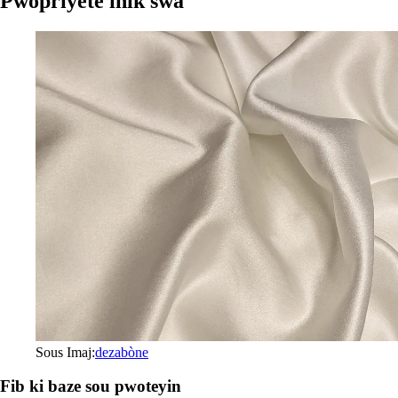
Pwopriyete inik swa
Sous Imaj:
dezabòne
Fib ki baze sou pwoteyin