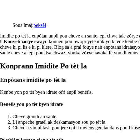
Sous Imaj:
peksèl
Imidite po tèt la enpòtan anpil pou cheve an sante, epi chwa taie zòry
li.
Kouvèti zòrye swa
yo konnen pou pwopriyete inik yo ki ede kenbe im
cheve ki pi lis e ki pi klere. Blog sa a pral fouye nan enpòtans idratasy
sante cheve a, epi poukisa chwazi yon
ka zòrye swa
ka fè yon diferans
Konprann Imidite Po tèt la
Enpòtans imidite po tèt la
Kenbe yon po tèt byen idrate ofri anpil benefis.
Benefis yon po tèt byen idrate
Cheve grandi an sante.
Li anpeche gratèl ak deskamasyon sou po tèt la.
Cheve a vin pi fasil pou jere epi li mwens gen tandans pou l kase