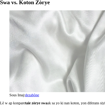
Swa vs. Koton Zòrye
Sous Imaj:
dezabòne
Lè w ap konpare
taie zòrye swa
ak sa yo ki nan koton, yon diferans siy