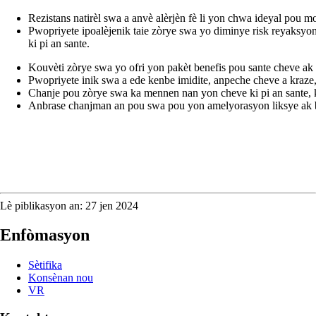
Rezistans natirèl swa a anvè alèrjèn fè li yon chwa ideyal pou m
Pwopriyete ipoalèjenik taie zòrye swa yo diminye risk reyaksyon
ki pi an sante.
Kouvèti zòrye swa yo ofri yon pakèt benefis pou sante cheve ak
Pwopriyete inik swa a ede kenbe imidite, anpeche cheve a kraze, 
Chanje pou zòrye swa ka mennen nan yon cheve ki pi an sante, ki 
Anbrase chanjman an pou swa pou yon amelyorasyon liksye ak b
Lè piblikasyon an: 27 jen 2024
Enfòmasyon
Sètifika
Konsènan nou
VR