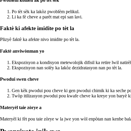
Pwoblèm komen ak po tèt sèk
Po tèt sèk ka lakòz pwoblèm pelikul.
Li ka fè cheve a parèt mat epi san lavi.
Faktè ki afekte imidite po tèt la
Plizyè faktè ka afekte nivo imidite po tèt la.
Faktè anviwònman yo
Ekspozisyon a kondisyon metewolojik difisil ka retire lwil natirèl 
Ekspozisyon nan solèy ka lakòz dezidratasyon nan po tèt la.
Pwodui swen cheve
Gen kèk pwodui pou cheve ki gen pwodui chimik ki ka seche po 
Twòp itilizasyon pwodui pou kwafe cheve ka kreye yon baryè ki
Materyèl taie zòrye a
Materyèl ki fèt pou taie zòrye w la jwe yon wòl enpòtan nan kenbe balan