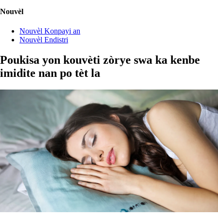
Nouvèl
Nouvèl Konpayi an
Nouvèl Endistri
Poukisa yon kouvèti zòrye swa ka kenbe
imidite nan po tèt la