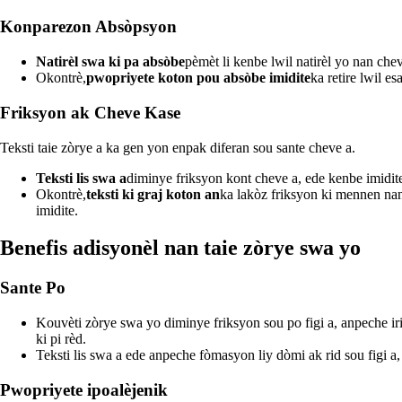
Konparezon Absòpsyon
Natirèl swa ki pa absòbe
pèmèt li kenbe lwil natirèl yo nan chev
Okontrè,
pwopriyete koton pou absòbe imidite
ka retire lwil es
Friksyon ak Cheve Kase
Teksti taie zòrye a ka gen yon enpak diferan sou sante cheve a.
Teksti lis swa a
diminye friksyon kont cheve a, ede kenbe imidite
Okontrè,
teksti ki graj koton an
ka lakòz friksyon ki mennen na
imidite.
Benefis adisyonèl nan taie zòrye swa yo
Sante Po
Kouvèti zòrye swa yo diminye friksyon sou po figi a, anpeche ir
ki pi rèd.
Teksti lis swa a ede anpeche fòmasyon liy dòmi ak rid sou figi a
Pwopriyete ipoalèjenik