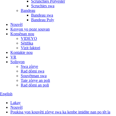
Scrunchies Polyester
Scruchies swa
Bandeau
Bandeau swa
Bandeau Poly
Nouvèl
Kesyon yo poze souvan
Konsènan nou
VIDEYO
Sètifika
Vizit faktori
Kontakte nou
VR
Solisyon
Swa zòrye
Rad dòmi swa
Souvètman swa
Taie zòrye an poli
Rad dòmi an poli
English
Lakay
Nouvèl
Poukisa yon kouvèti zòrye swa ka kenbe imidite nan po tèt la