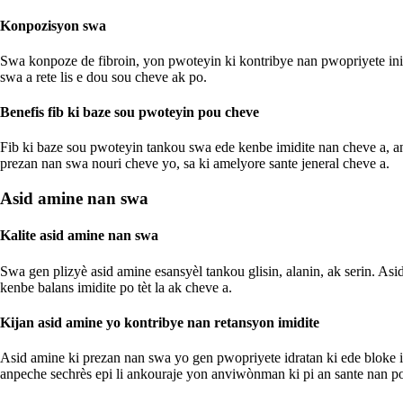
Konpozisyon swa
Swa konpoze de fibroin, yon pwoteyin ki kontribye nan pwopriyete inik
swa a rete lis e dou sou cheve ak po.
Benefis fib ki baze sou pwoteyin pou cheve
Fib ki baze sou pwoteyin tankou swa ede kenbe imidite nan cheve a, a
prezan nan swa nouri cheve yo, sa ki amelyore sante jeneral cheve a.
Asid amine nan swa
Kalite asid amine nan swa
Swa gen plizyè asid amine esansyèl tankou glisin, alanin, ak serin. As
kenbe balans imidite po tèt la ak cheve a.
Kijan asid amine yo kontribye nan retansyon imidite
Asid amine ki prezan nan swa yo gen pwopriyete idratan ki ede bloke im
anpeche sechrès epi li ankouraje yon anviwònman ki pi an sante nan p