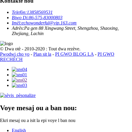
Kontakte nou
Telefòn:
13858569531
Biwo Di:
86-575-83000803
Imèl:
echowonderful@vip.163.com
Adrès:
Pa gen 88 Xingwang Street, Shengzhou, Shaoxing,
Zhejiang, Lachin
© Dwa otè - 2010-2020 : Tout dwa rezève.
Pwodwi cho yo
-
Plan sit la
-
PI GWO BLOG LA
-
PI GWO
RECHÈCH
Voye mesaj ou a ban nou:
Ekri mesaj ou a isit la epi voye l ban nou
English