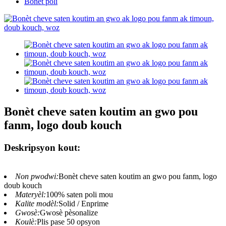
Bonèt poli
Bonèt cheve saten koutim an gwo pou
fanm, logo doub kouch
Deskripsyon kout:
Non pwodwi:
Bonèt cheve saten koutim an gwo pou fanm, logo
doub kouch
Materyèl:
100% saten poli mou
Kalite modèl:
Solid / Enprime
Gwosè:
Gwosè pèsonalize
Koulè:
Plis pase 50 opsyon