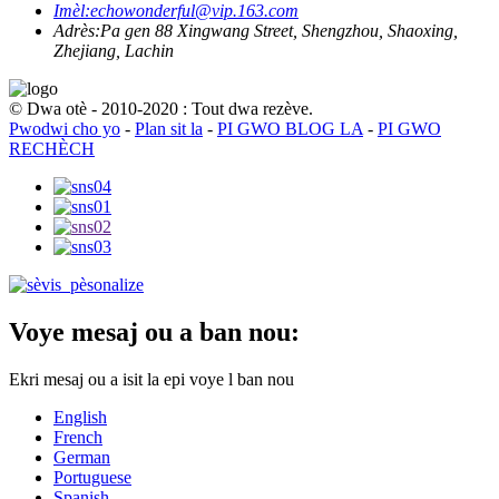
Imèl:
echowonderful@vip.163.com
Adrès:
Pa gen 88 Xingwang Street, Shengzhou, Shaoxing,
Zhejiang, Lachin
© Dwa otè - 2010-2020 : Tout dwa rezève.
Pwodwi cho yo
-
Plan sit la
-
PI GWO BLOG LA
-
PI GWO
RECHÈCH
Voye mesaj ou a ban nou:
Ekri mesaj ou a isit la epi voye l ban nou
English
French
German
Portuguese
Spanish