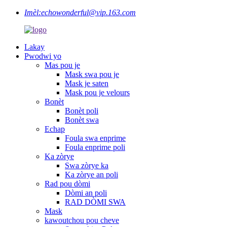
Imèl:
echowonderful@vip.163.com
Lakay
Pwodwi yo
Mas pou je
Mask swa pou je
Mask je saten
Mask pou je velours
Bonèt
Bonèt poli
Bonèt swa
Echap
Foula swa enprime
Foula enprime poli
Ka zòrye
Swa zòrye ka
Ka zòrye an poli
Rad pou dòmi
Dòmi an poli
RAD DÒMI SWA
Mask
kawoutchou pou cheve