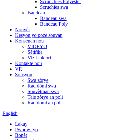
Scrunchies Polyester
Scruchies swa
Bandeau
Bandeau swa
Bandeau Poly
Nouvèl
Kesyon yo poze souvan
Konsènan nou
VIDEYO
Sètifika
Vizit faktori
Kontakte nou
VR
Solisyon
Swa zòrye
Rad dòmi swa
Souvètman swa
Taie zòrye an poli
Rad dòmi an poli
English
Lakay
Pwodwi yo
Bonèt