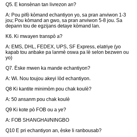
Q5. E konsènan tan livrezon an?
A: Pou pifò kòmand echantiyon yo, sa pran anviwon 1-3
jou; Pou kòmand an gwo, sa pran anviwon 5-8 jou. Sa
depann tou de egzijans detaye kòmand lan.
K6. Ki mwayen transpò a?
A: EMS, DHL, FEDEX, UPS, SF Express, elatriye (yo
kapab tou anbake pa lanmè oswa pa lè selon bezwen ou
yo)
Q7. Èske mwen ka mande echantiyon?
A: Wi. Nou toujou akeyi lòd echantiyon.
Q8 Ki kantite minimòm pou chak koulè?
A: 50 ansanm pou chak koulè
Q9 Ki kote pò FOB ou a ye?
A: FOB SHANGHAI/NINGBO
Q10 E pri echantiyon an, èske li ranbousab?