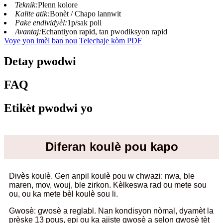
Teknik:
Plenn kolore
Kalite atik:
Bonèt / Chapo lannwit
Pake endividyèl:
1p/sak poli
Avantaj:
Echantiyon rapid, tan pwodiksyon rapid
Voye yon imèl ban nou
Telechaje kòm PDF
Detay pwodwi
FAQ
Etikèt pwodwi yo
Diferan koulè pou kapo
Divès koulè. Gen anpil koulè pou w chwazi: nwa, ble
maren, mov, wouj, ble zirkon. Kèlkeswa rad ou mete sou
ou, ou ka mete bèl koulè sou li.
Gwosè: gwosè a reglabl. Nan kondisyon nòmal, dyamèt la
prèske 13 pous, epi ou ka ajiste gwosè a selon gwosè tèt