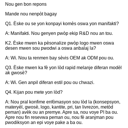
Nou gen bon repons
Mande nou nenpòt bagay
Q1. Èske ou se yon konpayi komès oswa yon manifakti?
A: Manifakti. Nou genyen pwòp ekip R&D nou an tou.
K2. Èske mwen ka pèsonalize pwòp logo mwen oswa
desen mwen sou pwodwi a oswa anbalaj la?
A: Wi. Nou ta renmen bay sèvis OEM ak ODM pou ou.
Q3. Èske mwen ka fè yon lòd rapid melanje diferan modèl
ak gwosè?
A: Wi. Gen anpil diferan estil pou ou chwazi.
Q4. Kijan pou mete yon lòd?
A: Nou pral konfime enfòmasyon sou lòd la (konsepsyon,
materyèl, gwosè, logo, kantite, pri, tan livrezon, metòd
peman) avèk ou an premye. Apre sa, nou voye PI ba ou.
Apre nou fin resevwa peman ou, nou fè aranjman pou
pwodiksyon an epi voye pake a ba ou.