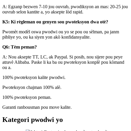
A: Egzanp bezwen 7-10 jou ouvrab, pwodiksyon an mas: 20-25 jou
ouvrab selon kantite a, yo aksepte lòd rapid.
K5: Ki règleman ou genyen sou pwoteksyon dwa otè?
Pwomèt modèl oswa pwodwi ou yo se pou ou sèlman, pa janm
pibliye yo, ou ka siyen yon akò konfidansyalite.
Q6: Tèm peman?
A: Nou aksepte TT, LC, ak Paypal. Si posib, nou sijere pou peye
atravè Alibaba. Paske li ka ba ou pwoteksyon konplè pou kòmand
ou a.
100% pwoteksyon kalite pwodwi.
Pwoteksyon chajman 100% alè.
100% pwoteksyon peman.
Garanti ranbousman pou move kalite.
Kategori pwodwi yo