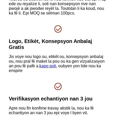
ede ou reyalize li, soti nan konsepsyon rive nan
pwojè a ak pwodwi reyèl la. Toutotan li ka koud, nou
ka fè li. Epi MOQ se sèlman 100pcs.
Logo, Etikèt, Konsepsyon Anbalaj
Gratis
Jis voye nou logo ou, etikèt ou, konsepsyon anbalaj
ou, nou pral fè maket la pou ou ka gen vizyalizasyon
an pou fè pafè a.
kapo poli
, oubyen yon lide nou ka
enspire
Verifikasyon echantiyon nan 3 jou
Apre nou fin konfime travay atistik la, nou ka fè
echantiyon an nan 3 jou epi voye l byen vit.