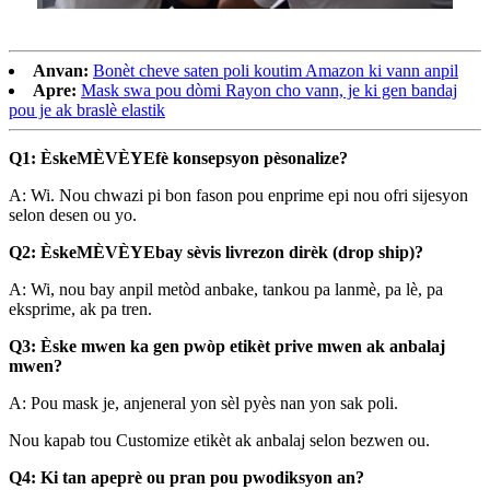
Anvan:
Bonèt cheve saten poli koutim Amazon ki vann anpil
Apre:
Mask swa pou dòmi Rayon cho vann, je ki gen bandaj
pou je ak braslè elastik
Q1: Èske
MÈVÈYE
fè konsepsyon pèsonalize?
A: Wi. Nou chwazi pi bon fason pou enprime epi nou ofri sijesyon
selon desen ou yo.
Q2: Èske
MÈVÈYE
bay sèvis livrezon dirèk (drop ship)?
A: Wi, nou bay anpil metòd anbake, tankou pa lanmè, pa lè, pa
eksprime, ak pa tren.
Q3: Èske mwen ka gen pwòp etikèt prive mwen ak anbalaj
mwen?
A: Pou mask je, anjeneral yon sèl pyès nan yon sak poli.
Nou kapab tou Customize etikèt ak anbalaj selon bezwen ou.
Q4: Ki tan apeprè ou pran pou pwodiksyon an?