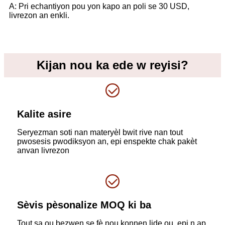
A: Pri echantiyon pou yon kapo an poli se 30 USD,
livrezon an enkli.
Kijan nou ka ede w reyisi?
Kalite asire
Seryezman soti nan materyèl bwit rive nan tout
pwosesis pwodiksyon an, epi enspekte chak pakèt
anvan livrezon
Sèvis pèsonalize MOQ ki ba
Tout sa ou bezwen se fè nou konnen lide ou, epi n ap